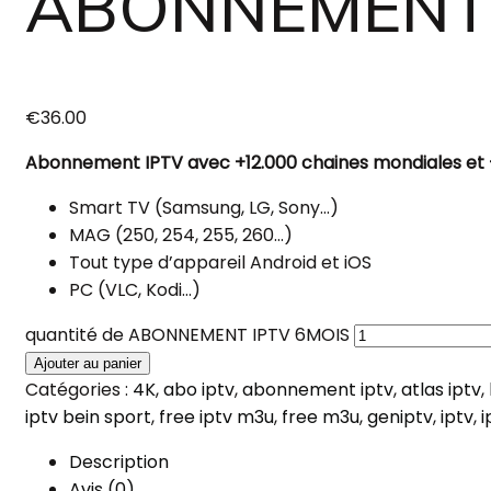
ABONNEMENT 
€
36.00
Abonnement IPTV avec +12.000 chaines mondiales et +
Smart TV (Samsung, LG, Sony…)
MAG (250, 254, 255, 260…)
Tout type d’appareil Android et iOS
PC (VLC, Kodi…)
quantité de ABONNEMENT IPTV 6MOIS
Ajouter au panier
Catégories :
4K
,
abo iptv
,
abonnement iptv
,
atlas iptv
,
iptv bein sport
,
free iptv m3u
,
free m3u
,
geniptv
,
iptv
,
i
Description
Avis (0)