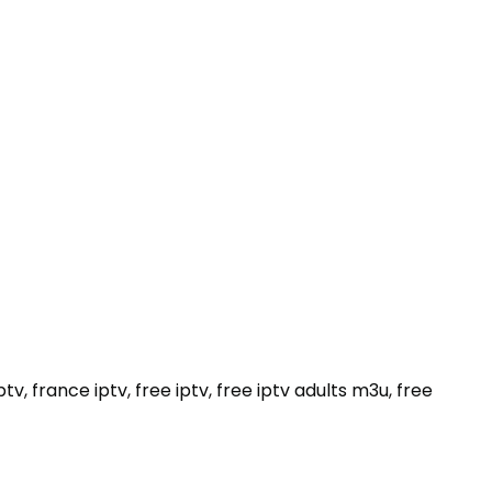
ptv
,
france iptv
,
free iptv
,
free iptv adults m3u
,
free