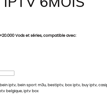
IPTV 6MOIS
20.000 Vods et séries, compatible avec:
bein iptv
,
bein sport m3u
,
bestiptv
,
box iptv
,
buy iptv
,
casi
ptv belgique
,
iptv box